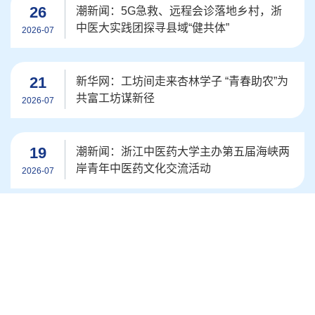
26
潮新闻：5G急救、远程会诊落地乡村，浙
中医大实践团探寻县域“健共体”
2026-07
21
新华网：工坊间走来杏林学子 “青春助农”为
共富工坊谋新径
2026-07
19
潮新闻：浙江中医药大学主办第五届海峡两
岸青年中医药文化交流活动
2026-07
19
潮新闻：杭婺联动！浙江中医药博士团基层
义诊获好评
2026-07
02
杭州日报：杭州一商场店员突然倒地，命悬
一线！医学院四闺蜜毕业聚餐，变成了“实
2026-07