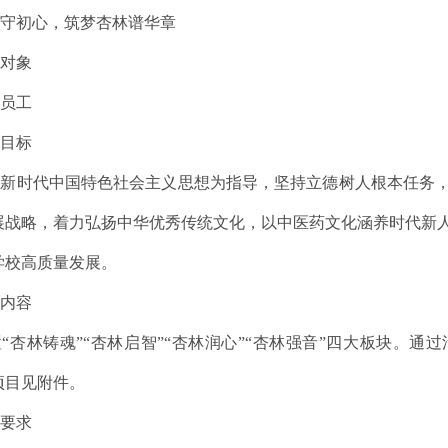
脉守初心，筑梦杏林谱华章
动对象
生员工
动目标
平新时代中国特色社会主义思想为指导，坚持立德树人根本任务
展战略，着力弘扬中华优秀传统文化，
以中医药文化涵养时代新
学校高质量发展。
动内容
置
“杏林铸魂”“杏林启智”“杏林润心”“杏林强音”四大板块。
通过
项目见附件
。
作要求