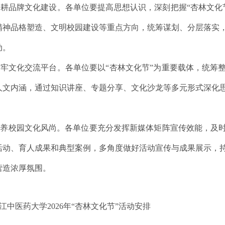
深耕品牌
文化
建设
。
各单位要提高
思想认识
，深刻把握
“杏林文
精神品格塑造、文明校园
建设
等重点方向，统筹谋划、分层落实
动。
筑牢
文化
交流平台。
各单位要以
“
杏林
文化节
”为重要载体，统筹
人文内涵，通过
知识讲座
、专题分享、文化沙龙等多元形式深化
。
涵养校园文化风尚。
各单位要充分发挥新媒体矩阵宣传效能，及
活动、育人成果和典型案例，多角度做好活动宣传与成果展示，
营造浓厚氛围。
江中医药大学
2026年“杏林文化节”活动安排