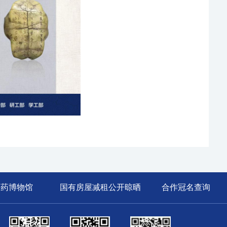
医药博物馆
国有房屋减租公开晾晒
合作冠名查询