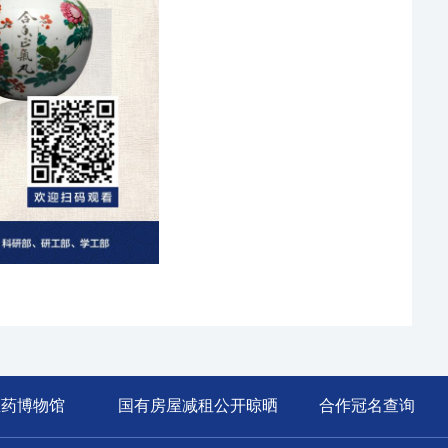
医药博物馆
国有房屋减租公开晾晒
合作冠名查询