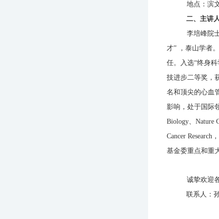
地点：滨
二、主讲
李培峰院
才” ，泰山学
任。入选“终身科
技进步二等奖，
名和顶尖的心血
影响，处于国际领先水
Biology、Nature 
Cancer Re
基金委重点和重大
诚挚欢迎
联系人：