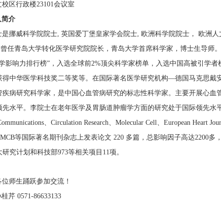
文校区行政楼
23101会议室
人简介
士是挪威科学院院士
, 英国爱丁堡皇家学会院士, 欧洲科学院院士， 欧
者。曾任青岛大学转化医学研究院院长，青岛大学首席科学家，博士生导师
学影响力排行榜”，入选全球前2%顶尖科学家榜单，入选中国高被引学者榜
获得中华医学科技奖二等奖等。在国际著名医学研究机构—德国马克思戴安
管疾病研究科学家，是中国心血管病研究的标志性科学家。主要开展心血
平。李院士在老年医学及胃肠道肿瘤学方面的研究处于国际领先水平。目前为止，在Natur
Communications、Circulation Research、Molecular Cell、European Heart
search，MCB等国际著名期刊杂志上发表论文 220 多篇，总影响因子高达22
研究计划和科技部973等相关项目11项。
各位师生踊跃参加交流！
孙桂芹
0571-86633133