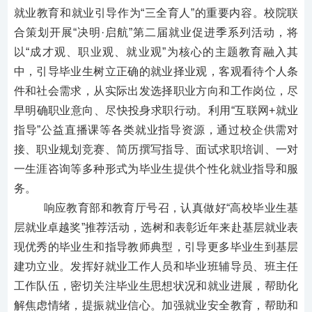
就业教育和就业引导作为
“三全育人”的重要内容。校院联
合策划开展“决明·启航”第二届就业促进季系列活动，将
以“成才观、职业观、就业观”为核心的主题教育融入其
中，引导毕业生树立正确的就业择业观，客观看待个人条
件和社会需求，从实际出发选择职业方向和工作岗位，尽
早明确职业意向、尽快投身求职行动。利用“互联网+就业
指导”公益直播课等各类就业指导资源，通过校企供需对
接、职业规划竞赛、简历撰写指导、面试求职培训、一对
一生涯咨询等多种形式为毕业生提供个性化就业指导和服
务。
响应教育部和教育厅号召，认真做好
“高校毕业生基
层就业卓越奖”推荐活动，选树和表彰近年来赴基层就业表
现优秀的毕业生和指导教师典型，引导更多毕业生到基层
建功立业。发挥好就业工作人员和毕业班辅导员、班主任
工作队伍，密切关注毕业生思想状况和就业进展，帮助化
解焦虑情绪，提振就业信心。加强就业安全教育，帮助和