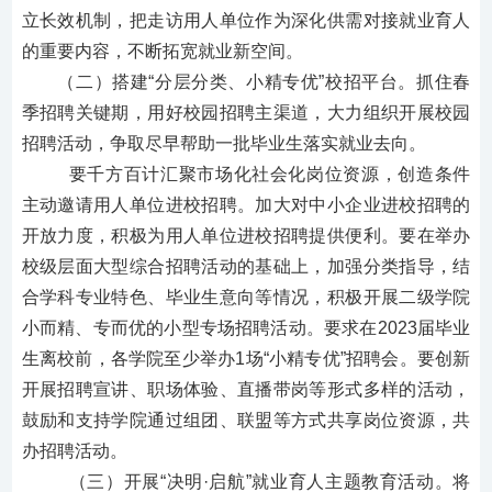
立长效机制，把走访用人单位作为深化供需对接就业育人
的重要内容，不断拓宽就业新空间。
（二）搭建
“分层分类、小精专优”校招平台。
抓住春
季招聘关键期，用好校园招聘主渠道，大力组织开展校园
招聘活动，争取尽早帮助一批毕业生落实就业去向。
要千方百计汇聚市场化社会化岗位资源，创造条件
主动邀请用人单位进校招聘。加大对中小企业进校招聘的
开放力度，积极为用人单位进校招聘提供便利。要在举办
校级层面大型综合招聘活动的基础上，加强分类指导，结
合学科专业特色、毕业生意向等情况，积极开展二级学院
小而精、专而优的小型专场招聘活动。要求在
2023届毕业
生离校前，各学院至少举办1场“小精专优”招聘会。要创新
开展招聘宣讲、职场体验、直播带岗等形式多样的活动，
鼓励和支持学院通过组团、联盟等方式共享岗位资源，共
办招聘活动。
（三）开展
“决明·启航”就业育人主题教育活动。
将