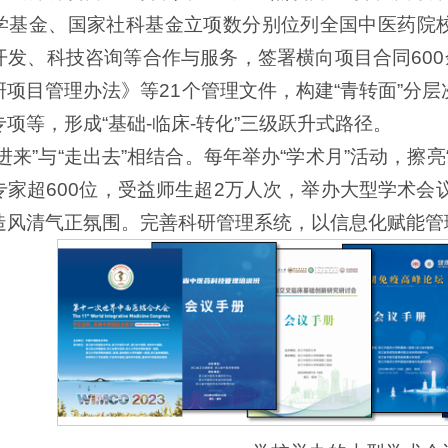
学基金、国家社科基金立项数分别位列全国中医药院校
开发、科技咨询等合作与服务，签署横向项目合同600
研项目管理办法》等21个管理文件，构建“青转面”分
项等，形成“基础-临床-转化”三级跃升式路径。
进来”与“走出去”相结合。每年举办“学术月”活动，擦
专家超600位，受益师生超2万人次，举办大型学术会
造风清气正氛围。完善科研管理系统，以信息化赋能管